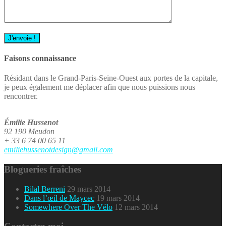
Faisons connaissance
Résidant dans le Grand-Paris-Seine-Ouest aux portes de la capitale,
je peux également me déplacer afin que nous puissions nous
rencontrer.
Émilie Hussenot
92 190 Meudon
+ 33 6 74 00 65 11
emiliehussenotdesign@gmail.com
arnold
schwarzenegger
Blogueries fraîches
steroids
Bilal Berreni
29 mars 2014
Dans l’œil de Maycec
19 mars 2014
Somewhere Over The Vélo
12 mars 2014